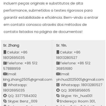
incluem peças originais e substitutos de alta
performance, submetidos a testes rigorosos para
garantir estabilidade e eficiência. Bem-vindo a entrar
em contato conosco através dos métodos de
contato listados na página de documentos!
Sr. Zhang
Sr. Yin.
Celular: +86
Celular: +86
18012695035
18013280527
Telefone: +86 512
Telefone: +86 512
57888959
36851680
Email:
Email:
king.zhang2505@gmail.com
yin.hua2025001@gmail.com
Whatsapp:
Whatsapp: 18013280527
18012695035
QQ: 3085856605
QQ: 3377584302
Skype: Yin_hua001
Skype: Benz_009
Endereço: Room 301,