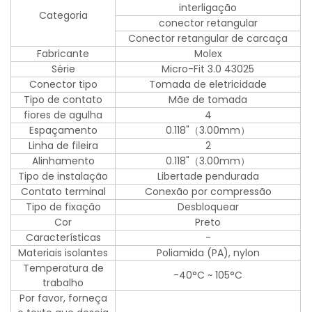
interligação
Categoria
conector retangular
Conector retangular de carcaça
Fabricante
Molex
Série
Micro-Fit 3.0 43025
Conector tipo
Tomada de eletricidade
Tipo de contato
Mãe de tomada
fiores de agulha
4
Espaçamento
0.118"（3.00mm）
Linha de fileira
2
Alinhamento
0.118"（3.00mm）
Tipo de instalação
Libertade pendurada
Contato terminal
Conexão por compressão
Tipo de fixação
Desbloquear
Cor
Preto
Características
-
Materiais isolantes
Poliamida (PA), nylon
Temperatura de
-40°C ~ 105°C
trabalho
Por favor, forneça