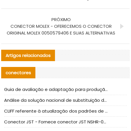
PRÓXIMO
CONECTOR MOLEX - OFERECEMOS O CONECTOR
ORIGINAL MOLEX 0050579406 E SUAS ALTERNATIVAS
Artigos relacionados
conectores
Guia de avaliação e adaptação para produção em massa de componentes de cabos nacionais CNC Tech
Análise da solução nacional de substituição da linha de alta frequência I-PEX
CLIFF referente à atualização dos padrões de teste de conectores nacionais
Conector JST - Fornece conector JST NSHR-02V-S original | substituto