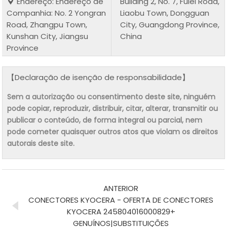
Endereço: Endereço de
Building 2, No. 7, Fulei Road,
Companhia: No. 2 Yongran
Liaobu Town, Dongguan
Road, Zhangpu Town,
City, Guangdong Province,
Kunshan City, Jiangsu
China
Province
【Declaração de isenção de responsabilidade】
Sem a autorização ou consentimento deste site, ninguém
pode copiar, reproduzir, distribuir, citar, alterar, transmitir ou
publicar o conteúdo, de forma integral ou parcial, nem
pode cometer quaisquer outros atos que violam os direitos
autorais deste site.
ANTERIOR
CONECTORES KYOCERA - OFERTA DE CONECTORES
KYOCERA 245804016000829+
GENUÍNOS|SUBSTITUIÇÕES