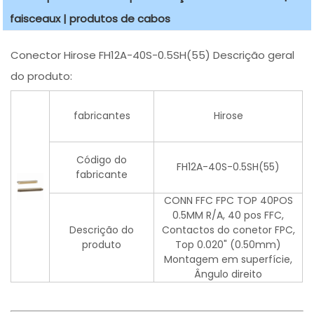
faisceaux | produtos de cabos
Conector Hirose FH12A-40S-0.5SH(55) Descrição geral
do produto:
fabricantes
Hirose
Código do
FH12A-40S-0.5SH(55)
fabricante
CONN FFC FPC TOP 40POS
0.5MM R/A, 40 pos FFC,
Descrição do
Contactos do conetor FPC,
produto
Top 0.020" (0.50mm)
Montagem em superfície,
Ângulo direito