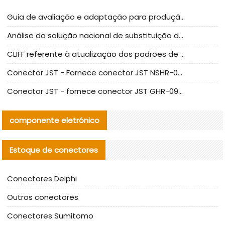
Guia de avaliação e adaptação para produção em massa de componentes de cabos nacionais CNC Tech
Análise da solução nacional de substituição da linha de alta frequência I-PEX
CLIFF referente à atualização dos padrões de teste de conectores nacionais
Conector JST - Fornece conector JST NSHR-02V-S original | substituto
Conector JST - fornece conector JST GHR-09V-S autêntico | substituto
componente eletrónico
Estoque de conectores
Conectores Delphi
Outros conectores
Conectores Sumitomo