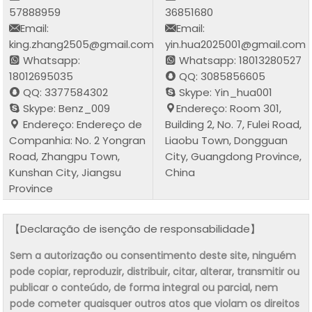
57888959
36851680
Email:
Email:
king.zhang2505@gmail.com
yin.hua2025001@gmail.com
Whatsapp:
Whatsapp: 18013280527
18012695035
QQ: 3085856605
QQ: 3377584302
Skype: Yin_hua001
Skype: Benz_009
Endereço: Room 301,
Endereço: Endereço de
Building 2, No. 7, Fulei Road,
Companhia: No. 2 Yongran
Liaobu Town, Dongguan
Road, Zhangpu Town,
City, Guangdong Province,
Kunshan City, Jiangsu
China
Province
【Declaração de isenção de responsabilidade】
Sem a autorização ou consentimento deste site, ninguém
pode copiar, reproduzir, distribuir, citar, alterar, transmitir ou
publicar o conteúdo, de forma integral ou parcial, nem
pode cometer quaisquer outros atos que violam os direitos