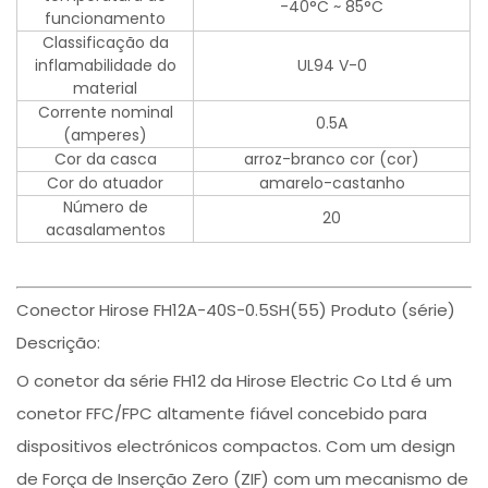
-40°C ~ 85°C
funcionamento
Classificação da
inflamabilidade do
UL94 V-0
material
Corrente nominal
0.5A
(amperes)
Cor da casca
arroz-branco cor (cor)
Cor do atuador
amarelo-castanho
Número de
20
acasalamentos
Conector Hirose FH12A-40S-0.5SH(55) Produto (série)
Descrição:
O conetor da série FH12 da Hirose Electric Co Ltd é um
conetor FFC/FPC altamente fiável concebido para
dispositivos electrónicos compactos. Com um design
de Força de Inserção Zero (ZIF) com um mecanismo de