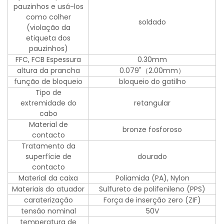
pauzinhos e usá-los
como colher
soldado
(violação da
etiqueta dos
pauzinhos)
FFC, FCB Espessura
0.30mm
altura da prancha
0.079"（2.00mm）
função de bloqueio
bloqueio do gatilho
Tipo de
extremidade do
retangular
cabo
Material de
bronze fosforoso
contacto
Tratamento da
superfície de
dourado
contacto
Material da caixa
Poliamida (PA), Nylon
Materiais do atuador
Sulfureto de polifenileno (PPS)
caraterização
Força de inserção zero (ZIF)
tensão nominal
50V
temperatura de