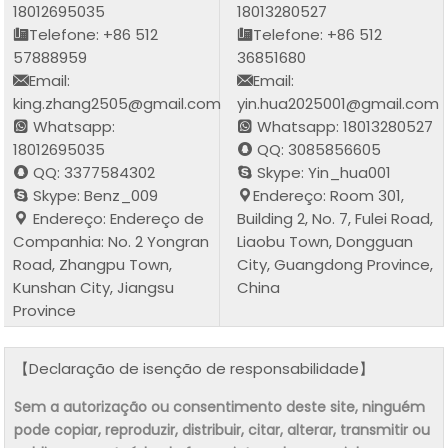
18012695035
18013280527
Telefone: +86 512
Telefone: +86 512
57888959
36851680
Email:
Email:
king.zhang2505@gmail.com
yin.hua2025001@gmail.com
Whatsapp:
Whatsapp: 18013280527
18012695035
QQ: 3085856605
QQ: 3377584302
Skype: Yin_hua001
Skype: Benz_009
Endereço: Room 301,
Endereço: Endereço de
Building 2, No. 7, Fulei Road,
Companhia: No. 2 Yongran
Liaobu Town, Dongguan
Road, Zhangpu Town,
City, Guangdong Province,
Kunshan City, Jiangsu
China
Province
【Declaração de isenção de responsabilidade】
Sem a autorização ou consentimento deste site, ninguém
pode copiar, reproduzir, distribuir, citar, alterar, transmitir ou