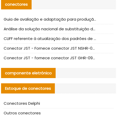
conectores
Guia de avaliação e adaptação para produção em massa de componentes de cabos nacionais CNC Tech
Análise da solução nacional de substituição da linha de alta frequência I-PEX
CLIFF referente à atualização dos padrões de teste de conectores nacionais
Conector JST - Fornece conector JST NSHR-02V-S original | substituto
Conector JST - fornece conector JST GHR-09V-S autêntico | substituto
componente eletrónico
Estoque de conectores
Conectores Delphi
Outros conectores