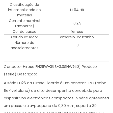
Classificação da
inflamabilidade do
UL94 HB
material
Corrente nominal
0.2A
(amperes)
Cor da casca
ferroso
Cor do atuador
amarelo-castanho
Número de
10
acasalamentos
Conector Hirose FH26W-39S-0.3SHW(60) Produto
(série) Descrição:
A série FH26 da Hirose Electric é um conetor FPC (cabo
flexível plano) de alto desempenho concebido para
dispositivos electrónicos compactos. A série apresenta
um passo ultra-pequeno de 0,30 mm, suporta 39