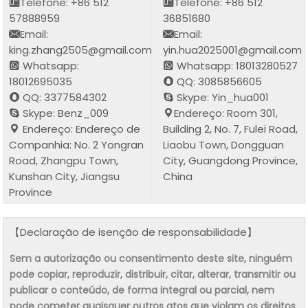
Telefone: +86 512
Telefone: +86 512
57888959
36851680
Email:
Email:
king.zhang2505@gmail.com
yin.hua2025001@gmail.com
Whatsapp:
Whatsapp: 18013280527
18012695035
QQ: 3085856605
QQ: 3377584302
Skype: Yin_hua001
Skype: Benz_009
Endereço: Room 301,
Endereço: Endereço de
Building 2, No. 7, Fulei Road,
Companhia: No. 2 Yongran
Liaobu Town, Dongguan
Road, Zhangpu Town,
City, Guangdong Province,
Kunshan City, Jiangsu
China
Province
【Declaração de isenção de responsabilidade】
Sem a autorização ou consentimento deste site, ninguém
pode copiar, reproduzir, distribuir, citar, alterar, transmitir ou
publicar o conteúdo, de forma integral ou parcial, nem
pode cometer quaisquer outros atos que violam os direitos