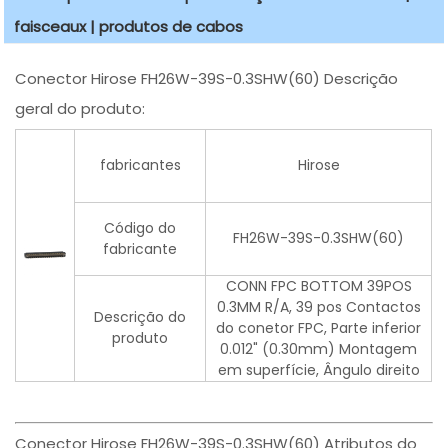
faisceaux | produtos de cabos
Conector Hirose FH26W-39S-0.3SHW(60) Descrição
geral do produto:
fabricantes
Hirose
Código do
FH26W-39S-0.3SHW(60)
fabricante
CONN FPC BOTTOM 39POS
0.3MM R/A, 39 pos Contactos
Descrição do
do conetor FPC, Parte inferior
produto
0.012" (0.30mm) Montagem
em superfície, Ângulo direito
Conector Hirose FH26W-39S-0.3SHW(60) Atributos do