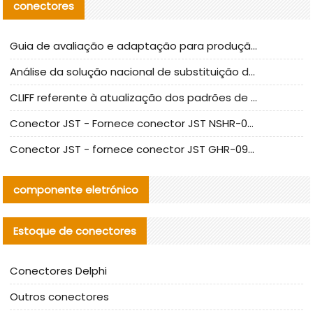
conectores
Guia de avaliação e adaptação para produção em massa de componentes de cabos nacionais CNC Tech
Análise da solução nacional de substituição da linha de alta frequência I-PEX
CLIFF referente à atualização dos padrões de teste de conectores nacionais
Conector JST - Fornece conector JST NSHR-02V-S original | substituto
Conector JST - fornece conector JST GHR-09V-S autêntico | substituto
componente eletrónico
Estoque de conectores
Conectores Delphi
Outros conectores