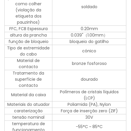
como colher
soldado
(violação da
etiqueta dos
pauzinhos)
FFC, FCB Espessura
0.20mm
altura da prancha
0.039"（1.00mm）
função de bloqueio
bloqueio do gatilho
Tipo de extremidade
cónico
do cabo
Material de
bronze fosforoso
contacto
Tratamento da
superfície de
dourado
contacto
Polímeros de cristais líquidos
Material da caixa
(LCP)
Materiais do atuador
Poliamida (PA), Nylon
caraterização
Força de inserção zero (ZIF)
tensão nominal
30V
temperatura de
-55°C ~ 85°C
funcionamento