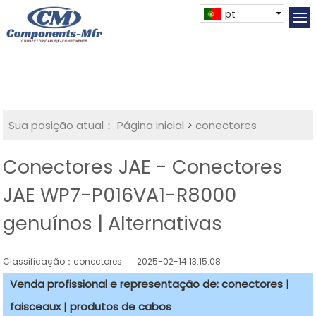
pt
Sua posição atual：
Página inicial
>
conectores
Conectores JAE - Conectores
JAE WP7-P016VA1-R8000
genuínos | Alternativas
Classificação：conectores
2025-02-14 13:15:08
Venda profissional e representação de: conectores |
faisceaux | produtos de cabos