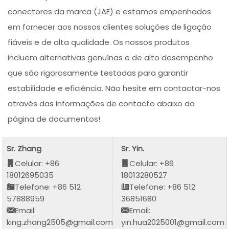
conectores da marca (JAE) e estamos empenhados
em fornecer aos nossos clientes soluções de ligação
fiáveis e de alta qualidade. Os nossos produtos
incluem alternativas genuínas e de alto desempenho
que são rigorosamente testadas para garantir
estabilidade e eficiência. Não hesite em contactar-nos
através das informações de contacto abaixo da
página de documentos!
Sr. Zhang
Sr. Yin.
Celular: +86
Celular: +86
18012695035
18013280527
Telefone: +86 512
Telefone: +86 512
57888959
36851680
Email:
Email:
king.zhang2505@gmail.com
yin.hua2025001@gmail.com