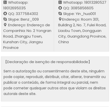
Whatsapp:
Whatsapp: 18013280527
18012695035
QQ: 3085856605
QQ: 3377584302
Skype: Yin_hua001
Skype: Benz_009
Endereço: Room 301,
Endereço: Endereço de
Building 2, No. 7, Fulei Road,
Companhia: No. 2 Yongran
Liaobu Town, Dongguan
Road, Zhangpu Town,
City, Guangdong Province,
Kunshan City, Jiangsu
China
Province
【Declaração de isenção de responsabilidade】
Sem a autorização ou consentimento deste site, ninguém
pode copiar, reproduzir, distribuir, citar, alterar, transmitir ou
publicar o conteúdo, de forma integral ou parcial, nem
pode cometer quaisquer outros atos que violam os direitos
autorais deste site.