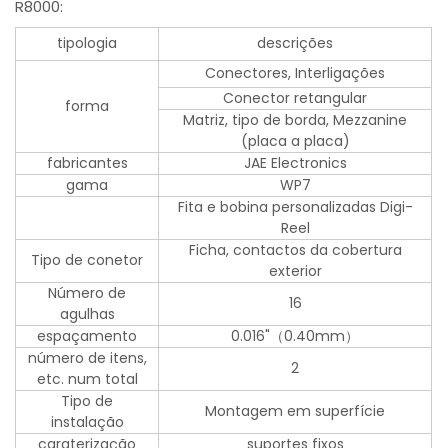
R8000:
tipologia
descrições
Conectores, Interligações
Conector retangular
forma
Matriz, tipo de borda, Mezzanine
(placa a placa)
fabricantes
JAE Electronics
gama
WP7
Fita e bobina personalizadas Digi-
Reel
Ficha, contactos da cobertura
Tipo de conetor
exterior
Número de
16
agulhas
espaçamento
0.016"（0.40mm）
número de itens,
2
etc. num total
Tipo de
Montagem em superfície
instalação
caraterização
suportes fixos