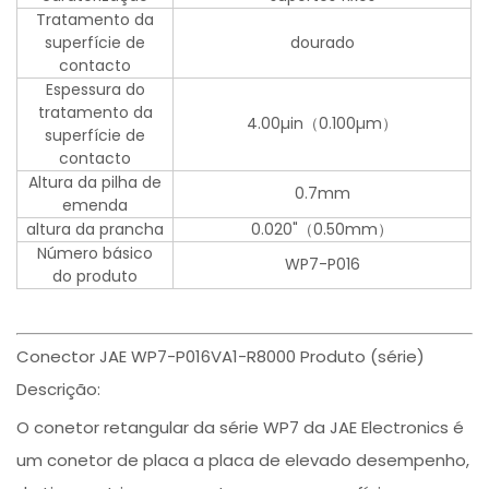
Tratamento da
superfície de
dourado
contacto
Espessura do
tratamento da
4.00µin（0.100µm）
superfície de
contacto
Altura da pilha de
0.7mm
emenda
altura da prancha
0.020"（0.50mm）
Número básico
WP7-P016
do produto
Conector JAE WP7-P016VA1-R8000 Produto (série)
Descrição:
O conetor retangular da série WP7 da JAE Electronics é
um conetor de placa a placa de elevado desempenho,