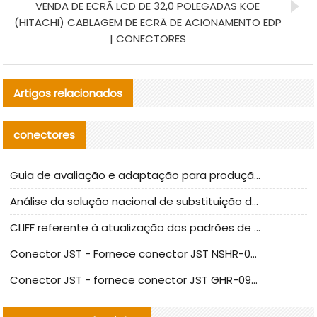
VENDA DE ECRÃ LCD DE 32,0 POLEGADAS KOE
(HITACHI) CABLAGEM DE ECRÃ DE ACIONAMENTO EDP
| CONECTORES
Artigos relacionados
conectores
Guia de avaliação e adaptação para produção em massa de componentes de cabos nacionais CNC Tech
Análise da solução nacional de substituição da linha de alta frequência I-PEX
CLIFF referente à atualização dos padrões de teste de conectores nacionais
Conector JST - Fornece conector JST NSHR-02V-S original | substituto
Conector JST - fornece conector JST GHR-09V-S autêntico | substituto