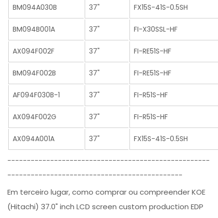
BM094A030B
37"
FX15S-41S-0.5SH
BM094B001A
37"
FI-X30SSL-HF
AX094F002F
37"
FI-RE51S-HF
BM094F002B
37"
FI-RE51S-HF
AF094F030B-1
37"
FI-R51S-HF
AX094F002G
37"
FI-R51S-HF
AX094A001A
37"
FX15S-41S-0.5SH
----------------------------------------------------
---------------------------------------------
Em terceiro lugar, como comprar ou compreender KOE
(Hitachi) 37.0" inch LCD screen custom production EDP