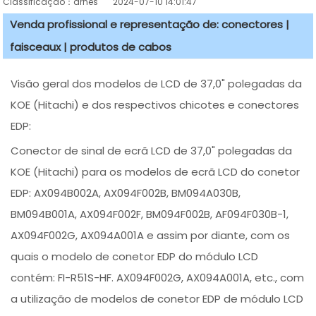
Classificação：arnês
2024-07-10 14:01:47
Venda profissional e representação de: conectores |
faisceaux | produtos de cabos
Visão geral dos modelos de LCD de 37,0" polegadas da
KOE (Hitachi) e dos respectivos chicotes e conectores
EDP:
Conector de sinal de ecrã LCD de 37,0" polegadas da
KOE (Hitachi) para os modelos de ecrã LCD do conetor
EDP: AX094B002A, AX094F002B, BM094A030B,
BM094B001A, AX094F002F, BM094F002B, AF094F030B-1,
AX094F002G, AX094A001A e assim por diante, com os
quais o modelo de conetor EDP do módulo LCD
contém: FI-R51S-HF. AX094F002G, AX094A001A, etc., com
a utilização de modelos de conetor EDP de módulo LCD