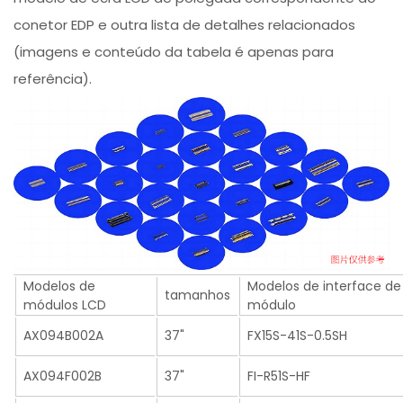
conetor EDP e outra lista de detalhes relacionados
(imagens e conteúdo da tabela é apenas para
referência).
Modelos de
Modelos de interface de 
tamanhos
módulos LCD
módulo
AX094B002A
37"
FX15S-41S-0.5SH
AX094F002B
37"
FI-R51S-HF