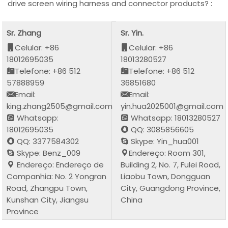
drive screen wiring harness and connector products? :
Sr. Zhang
Sr. Yin.
Celular: +86
Celular: +86
18012695035
18013280527
Telefone: +86 512
Telefone: +86 512
57888959
36851680
Email:
Email:
king.zhang2505@gmail.com
yin.hua2025001@gmail.com
Whatsapp:
Whatsapp: 18013280527
18012695035
QQ: 3085856605
QQ: 3377584302
Skype: Yin_hua001
Skype: Benz_009
Endereço: Room 301,
Endereço: Endereço de
Building 2, No. 7, Fulei Road,
Companhia: No. 2 Yongran
Liaobu Town, Dongguan
Road, Zhangpu Town,
City, Guangdong Province,
Kunshan City, Jiangsu
China
Province