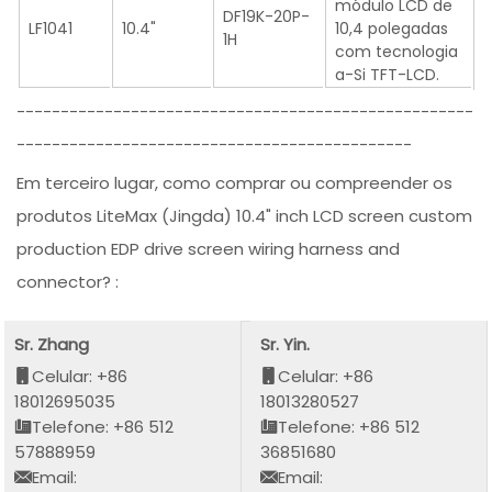
módulo LCD de
DF19K-20P-
LF1041
10.4"
10,4 polegadas
1H
com tecnologia
a-Si TFT-LCD.
----------------------------------------------------
---------------------------------------------
Em terceiro lugar, como comprar ou compreender os
produtos LiteMax (Jingda) 10.4" inch LCD screen custom
production EDP drive screen wiring harness and
connector? :
Sr. Zhang
Sr. Yin.
Celular: +86
Celular: +86
18012695035
18013280527
Telefone: +86 512
Telefone: +86 512
57888959
36851680
Email:
Email: