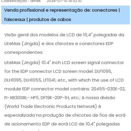
Classificação：arnês
2024-07-10 14:02:10
Venda profissional e representação de: conectores |
faisceaux | produtos de cabos
Visão geral dos modelos de LCD de 10,4" polegadas da
LiteMax (Jingda) e dos chicotes e conectores EDP
correspondentes:
LiteMax (Jingda) 10.4" inch LCD screen signal connector
for the EDP connector LCD screen model: DLF1095,
DLH1095, DLH1055, LF1041, etc., with which the use of LCD
module EDP connector model contains: 20455-030E-02,
FI-XB30SRL- HF11, DF19K-20P-1H, etc.; A nossa divisão
(World Trade Electronic Products Network) é
especializada na produção de chicotes de fios de ecrã
de acionamento EDP de ecrã LCD de 10,4" polegadas