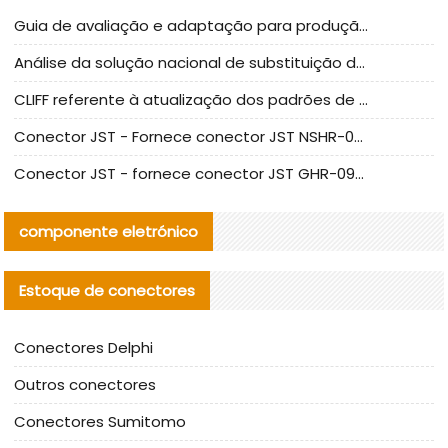
Guia de avaliação e adaptação para produção em massa de componentes de cabos nacionais CNC Tech
Análise da solução nacional de substituição da linha de alta frequência I-PEX
CLIFF referente à atualização dos padrões de teste de conectores nacionais
Conector JST - Fornece conector JST NSHR-02V-S original | substituto
Conector JST - fornece conector JST GHR-09V-S autêntico | substituto
componente eletrónico
Estoque de conectores
Conectores Delphi
Outros conectores
Conectores Sumitomo