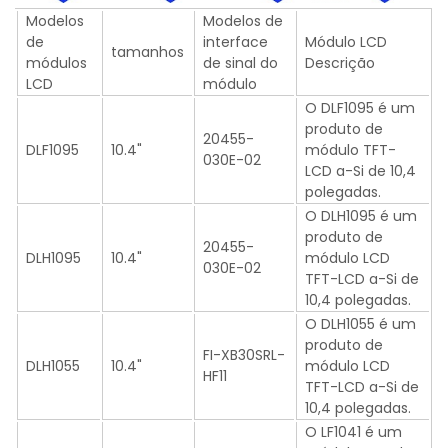
Modelos
Modelos de
de
interface
Módulo LCD
tamanhos
módulos
de sinal do
Descrição
LCD
módulo
O DLF1095 é um
produto de
20455-
DLF1095
10.4"
módulo TFT-
030E-02
LCD a-Si de 10,4
polegadas.
O DLH1095 é um
produto de
20455-
DLH1095
10.4"
módulo LCD
030E-02
TFT-LCD a-Si de
10,4 polegadas.
O DLH1055 é um
produto de
FI-XB30SRL-
DLH1055
10.4"
módulo LCD
HF11
TFT-LCD a-Si de
10,4 polegadas.
O LF1041 é um