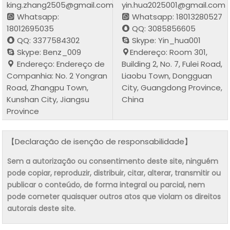
king.zhang2505@gmail.com
yin.hua2025001@gmail.com
Whatsapp:
Whatsapp: 18013280527
18012695035
QQ: 3085856605
QQ: 3377584302
Skype: Yin_hua001
Skype: Benz_009
Endereço: Room 301,
Endereço: Endereço de
Building 2, No. 7, Fulei Road,
Companhia: No. 2 Yongran
Liaobu Town, Dongguan
Road, Zhangpu Town,
City, Guangdong Province,
Kunshan City, Jiangsu
China
Province
【Declaração de isenção de responsabilidade】
Sem a autorização ou consentimento deste site, ninguém
pode copiar, reproduzir, distribuir, citar, alterar, transmitir ou
publicar o conteúdo, de forma integral ou parcial, nem
pode cometer quaisquer outros atos que violam os direitos
autorais deste site.