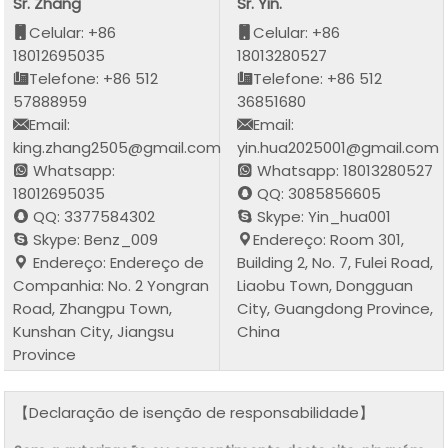
Sr. Zhang
Sr. Yin.
Celular: +86
Celular: +86
18012695035
18013280527
Telefone: +86 512
Telefone: +86 512
57888959
36851680
Email:
Email:
king.zhang2505@gmail.com
yin.hua2025001@gmail.com
Whatsapp:
Whatsapp: 18013280527
18012695035
QQ: 3085856605
QQ: 3377584302
Skype: Yin_hua001
Skype: Benz_009
Endereço: Room 301,
Endereço: Endereço de
Building 2, No. 7, Fulei Road,
Companhia: No. 2 Yongran
Liaobu Town, Dongguan
Road, Zhangpu Town,
City, Guangdong Province,
Kunshan City, Jiangsu
China
Province
【Declaração de isenção de responsabilidade】