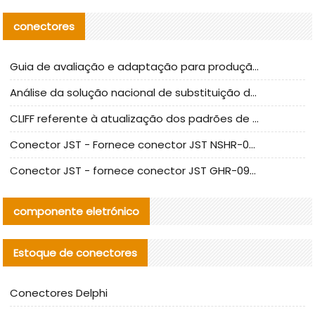
conectores
Guia de avaliação e adaptação para produção em massa de componentes de cabos nacionais CNC Tech
Análise da solução nacional de substituição da linha de alta frequência I-PEX
CLIFF referente à atualização dos padrões de teste de conectores nacionais
Conector JST - Fornece conector JST NSHR-02V-S original | substituto
Conector JST - fornece conector JST GHR-09V-S autêntico | substituto
componente eletrónico
Estoque de conectores
Conectores Delphi