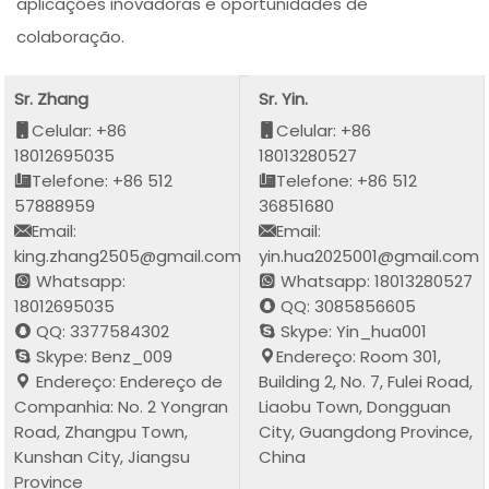
aplicações inovadoras e oportunidades de
colaboração.
Sr. Zhang
Sr. Yin.
Celular: +86
Celular: +86
18012695035
18013280527
Telefone: +86 512
Telefone: +86 512
57888959
36851680
Email:
Email:
king.zhang2505@gmail.com
yin.hua2025001@gmail.com
Whatsapp:
Whatsapp: 18013280527
18012695035
QQ: 3085856605
QQ: 3377584302
Skype: Yin_hua001
Skype: Benz_009
Endereço: Room 301,
Endereço: Endereço de
Building 2, No. 7, Fulei Road,
Companhia: No. 2 Yongran
Liaobu Town, Dongguan
Road, Zhangpu Town,
City, Guangdong Province,
Kunshan City, Jiangsu
China
Province