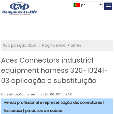
pt
Sua posição atual：
Página inicial
>
arnês
Aces Connectors industrial
equipment harness 320-10241-
03 aplicação e substituição
Classificação：arnês
2026-06-03 15:19:50
Venda profissional e representação de: conectores |
faisceaux | produtos de cabos