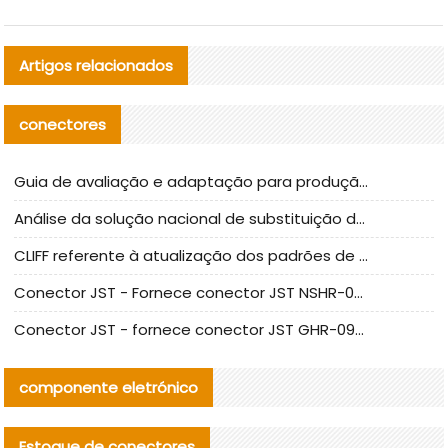
Artigos relacionados
conectores
Guia de avaliação e adaptação para produção em massa de componentes de cabos nacionais CNC Tech
Análise da solução nacional de substituição da linha de alta frequência I-PEX
CLIFF referente à atualização dos padrões de teste de conectores nacionais
Conector JST - Fornece conector JST NSHR-02V-S original | substituto
Conector JST - fornece conector JST GHR-09V-S autêntico | substituto
componente eletrónico
Estoque de conectores