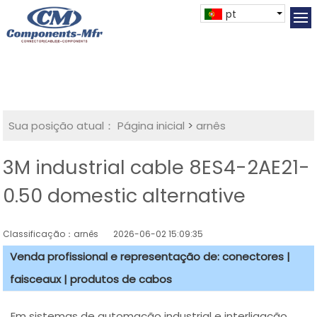
pt
Sua posição atual：
Página inicial
>
arnês
3M industrial cable 8ES4-2AE21-
0.50 domestic alternative
Classificação：arnês
2026-06-02 15:09:35
Venda profissional e representação de: conectores |
faisceaux | produtos de cabos
Em sistemas de automação industrial e interligação