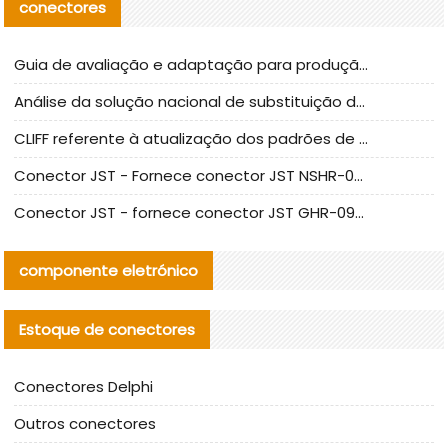
conectores
Guia de avaliação e adaptação para produção em massa de componentes de cabos nacionais CNC Tech
Análise da solução nacional de substituição da linha de alta frequência I-PEX
CLIFF referente à atualização dos padrões de teste de conectores nacionais
Conector JST - Fornece conector JST NSHR-02V-S original | substituto
Conector JST - fornece conector JST GHR-09V-S autêntico | substituto
componente eletrónico
Estoque de conectores
Conectores Delphi
Outros conectores