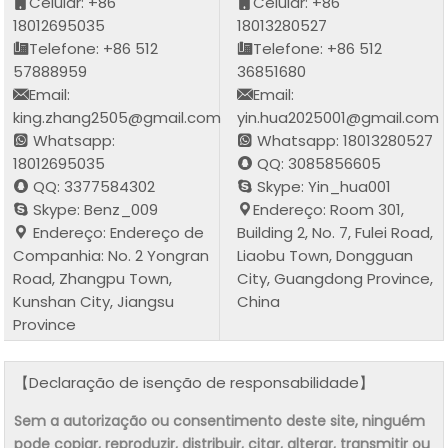
Celular: +86
Celular: +86
18012695035
18013280527
Telefone: +86 512
Telefone: +86 512
57888959
36851680
Email:
Email:
king.zhang2505@gmail.com
yin.hua2025001@gmail.com
Whatsapp:
Whatsapp: 18013280527
18012695035
QQ: 3085856605
QQ: 3377584302
Skype: Yin_hua001
Skype: Benz_009
Endereço: Room 301,
Endereço: Endereço de
Building 2, No. 7, Fulei Road,
Companhia: No. 2 Yongran
Liaobu Town, Dongguan
Road, Zhangpu Town,
City, Guangdong Province,
Kunshan City, Jiangsu
China
Province
【Declaração de isenção de responsabilidade】
Sem a autorização ou consentimento deste site, ninguém
pode copiar, reproduzir, distribuir, citar, alterar, transmitir ou