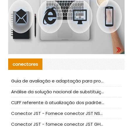
conectores
Guia de avaliação e adaptação para produção em massa de componentes de cabos nacionais CNC Tech
Análise da solução nacional de substituição da linha de alta frequência I-PEX
CLIFF referente à atualização dos padrões de teste de conectores nacionais
Conector JST - Fornece conector JST NSHR-02V-S original | substituto
Conector JST - fornece conector JST GHR-09V-S autêntico | substituto