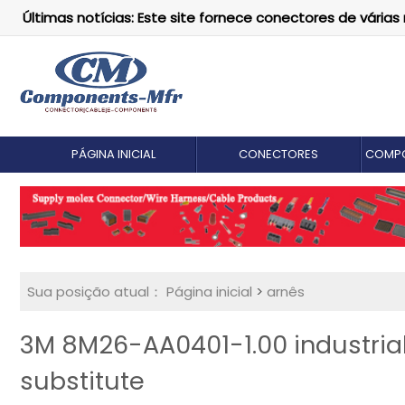
Últimas notícias: Este site fornece conectores de vári
PÁGINA INICIAL
CONECTORES
COMPO
Sua posição atual：
Página inicial
>
arnês
3M 8M26-AA0401-1.00 industria
substitute