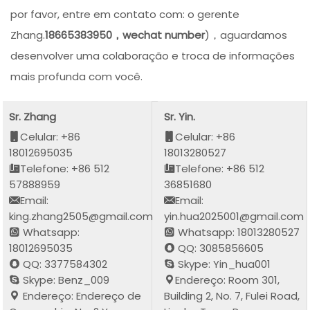
por favor, entre em contato com: o gerente
Zhang.
18665383950，wechat number
)，aguardamos
desenvolver uma colaboração e troca de informações
mais profunda com você.
Sr. Zhang
Sr. Yin.
Celular: +86
Celular: +86
18012695035
18013280527
Telefone: +86 512
Telefone: +86 512
57888959
36851680
Email:
Email:
king.zhang2505@gmail.com
yin.hua2025001@gmail.com
Whatsapp:
Whatsapp: 18013280527
18012695035
QQ: 3085856605
QQ: 3377584302
Skype: Yin_hua001
Skype: Benz_009
Endereço: Room 301,
Endereço: Endereço de
Building 2, No. 7, Fulei Road,