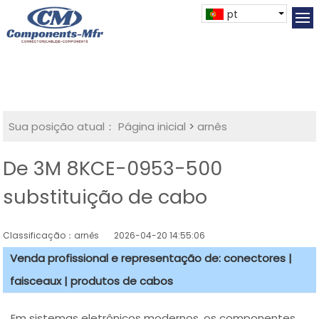
pt
Sua posição atual：
Página inicial
>
arnês
De 3M 8KCE-0953-500
substituição de cabo
Classificação：arnês
2026-04-20 14:55:06
Venda profissional e representação de: conectores |
faisceaux | produtos de cabos
Em sistemas eletrônicos modernos, os componentes