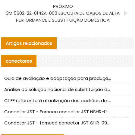
PRÓXIMO
3M 5602-22-0142A-000 ESCOLHA DE CABOS DE ALTA
PERFORMANCE E SUBSTITUIÇÃO DOMÉSTICA
Artigos relacionados
conectores
Guia de avaliação e adaptação para produção em massa de componentes de cabos nacionais CNC Tech
Análise da solução nacional de substituição da linha de alta frequência I-PEX
CLIFF referente à atualização dos padrões de teste de conectores nacionais
Conector JST - Fornece conector JST NSHR-02V-S original | substituto
Conector JST - fornece conector JST GHR-09V-S autêntico | substituto