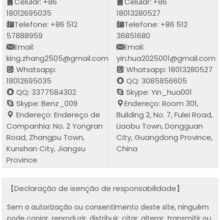
Celular: +86
Celular: +86
18012695035
18013280527
Telefone: +86 512
Telefone: +86 512
57888959
36851680
Email:
Email:
king.zhang2505@gmail.com
yin.hua2025001@gmail.com
Whatsapp:
Whatsapp: 18013280527
18012695035
QQ: 3085856605
QQ: 3377584302
Skype: Yin_hua001
Skype: Benz_009
Endereço: Room 301,
Endereço: Endereço de
Building 2, No. 7, Fulei Road,
Companhia: No. 2 Yongran
Liaobu Town, Dongguan
Road, Zhangpu Town,
City, Guangdong Province,
Kunshan City, Jiangsu
China
Province
【Declaração de isenção de responsabilidade】
Sem a autorização ou consentimento deste site, ninguém
pode copiar, reproduzir, distribuir, citar, alterar, transmitir ou