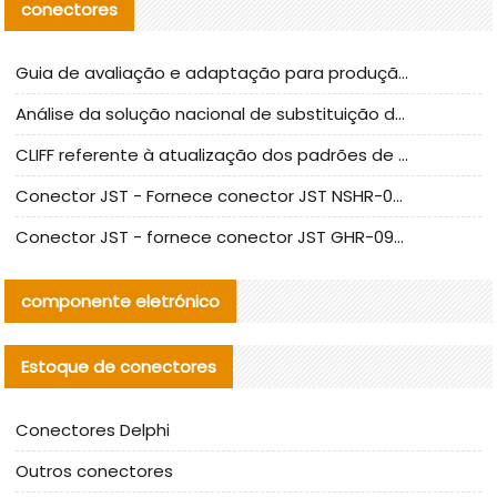
conectores
Guia de avaliação e adaptação para produção em massa de componentes de cabos nacionais CNC Tech
Análise da solução nacional de substituição da linha de alta frequência I-PEX
CLIFF referente à atualização dos padrões de teste de conectores nacionais
Conector JST - Fornece conector JST NSHR-02V-S original | substituto
Conector JST - fornece conector JST GHR-09V-S autêntico | substituto
componente eletrónico
Estoque de conectores
Conectores Delphi
Outros conectores