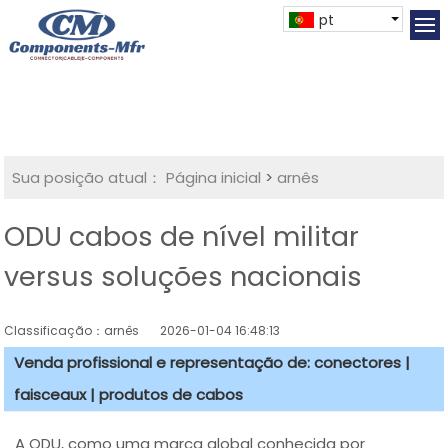
pt
Sua posição atual：
Página inicial
>
arnês
ODU cabos de nível militar
versus soluções nacionais
Classificação：arnês
2026-01-04 16:48:13
Venda profissional e representação de: conectores |
faisceaux | produtos de cabos
A ODU, como uma marca global conhecida por