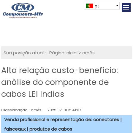
pt
Sua posição atual：
Página inicial
>
arnês
Alta relação custo-benefício:
análise do componente de
cabos LEI Indias
Classificação：arnês
2025-12-31 15:41:07
Venda profissional e representação de: conectores |
faisceaux | produtos de cabos