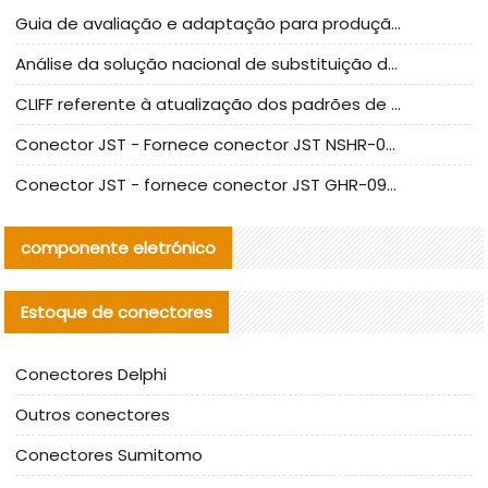
Guia de avaliação e adaptação para produção em massa de componentes de cabos nacionais CNC Tech
Análise da solução nacional de substituição da linha de alta frequência I-PEX
CLIFF referente à atualização dos padrões de teste de conectores nacionais
Conector JST - Fornece conector JST NSHR-02V-S original | substituto
Conector JST - fornece conector JST GHR-09V-S autêntico | substituto
componente eletrónico
Estoque de conectores
Conectores Delphi
Outros conectores
Conectores Sumitomo