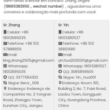
bem-vindo a entrar em contato: Zhang Jingshi
(
18665383950，wechat number
)，aguardamos uma
conversa e colaboração mais profunda com você.
Sr. Zhang
Sr. Yin.
Celular: +86
Celular: +86
18012695035
18013280527
Telefone: +86 512
Telefone: +86 512
57888959
36851680
Email:
Email:
king.zhang2505@gmail.com
yin.hua2025001@gmail.com
Whatsapp:
Whatsapp: 18013280527
18012695035
QQ: 3085856605
QQ: 3377584302
Skype: Yin_hua001
Skype: Benz_009
Endereço: Room 301,
Endereço: Endereço de
Building 2, No. 7, Fulei Road,
Companhia: No. 2 Yongran
Liaobu Town, Dongguan
Road, Zhangpu Town,
City, Guangdong Province,
Kunshan City, Jiangsu
China