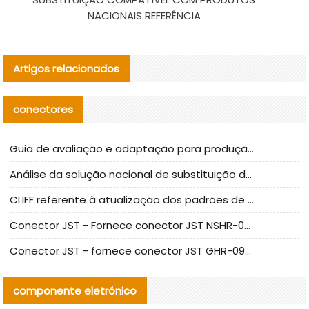
NACIONAIS REFERÊNCIA
Artigos relacionados
conectores
Guia de avaliação e adaptação para produção em massa de componentes de cabos nacionais CNC Tech
Análise da solução nacional de substituição da linha de alta frequência I-PEX
CLIFF referente à atualização dos padrões de teste de conectores nacionais
Conector JST - Fornece conector JST NSHR-02V-S original | substituto
Conector JST - fornece conector JST GHR-09V-S autêntico | substituto
componente eletrónico