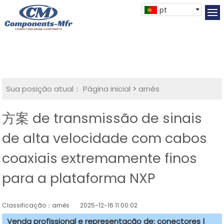
pt
Sua posição atual：
Página inicial
>
arnês
方案 de transmissão de sinais
de alta velocidade com cabos
coaxiais extremamente finos
para a plataforma NXP
Classificação：arnês
2025-12-16 11:00:02
Venda profissional e representação de: conectores |