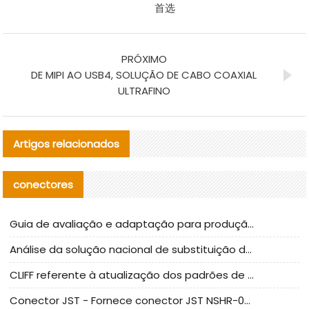
首选
PRÓXIMO
DE MIPI AO USB4, SOLUÇÃO DE CABO COAXIAL
ULTRAFINO
Artigos relacionados
conectores
Guia de avaliação e adaptação para produção em massa de componentes de cabos nacionais CNC Tech
Análise da solução nacional de substituição da linha de alta frequência I-PEX
CLIFF referente à atualização dos padrões de teste de conectores nacionais
Conector JST - Fornece conector JST NSHR-02V-S original | substituto