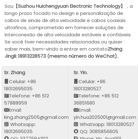
Sou
【Suzhou Huichengyuan Electronic Technology】
，a
longo prazo focado no design e personalização de
cabos de sinais de alta velocidade e cabos coaxiais
ultrafinos, comprometido em fornecer soluções de
interconexão de alta velocidade estáveis e confiáveis.
Se você tiver necessidades relacionadas ou quiser
saber mais, bem-vindo a entrar em contato
Zhang
Jingli: 18913228573 (mesmo número do WeChat)
。
Sr. Zhang
Sr. Yin.
Celular: +86
Celular: +86
18012695035
18013280527
Telefone: +86 512
Telefone: +86 512
57888959
36851680
Email:
Email:
king.zhang2505@gmail.com
yin.hua2025001@gmail.com
Whatsapp:
Whatsapp: 18013280527
18012695035
QQ: 3085856605
QQ: 3377584302
Skype: Yin_hua001