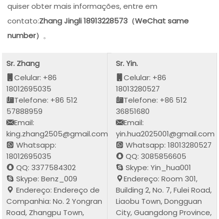
quiser obter mais informações, entre em
contato:
Zhang Jingli 18913228573（WeChat same
number）
。
Sr. Zhang
Sr. Yin.
Celular: +86
Celular: +86
18012695035
18013280527
Telefone: +86 512
Telefone: +86 512
57888959
36851680
Email:
Email:
king.zhang2505@gmail.com
yin.hua2025001@gmail.com
Whatsapp:
Whatsapp: 18013280527
18012695035
QQ: 3085856605
QQ: 3377584302
Skype: Yin_hua001
Skype: Benz_009
Endereço: Room 301,
Endereço: Endereço de
Building 2, No. 7, Fulei Road,
Companhia: No. 2 Yongran
Liaobu Town, Dongguan
Road, Zhangpu Town,
City, Guangdong Province,