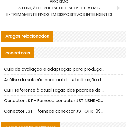
PRÓXIMO
A FUNÇÃO CRUCIAL DE CABOS COAXIAIS
EXTREMAMENTE FINOS EM DISPOSITIVOS INTELIGENTES
Artigos relacionados
conectores
Guia de avaliação e adaptação para produção em massa de componentes de cabos nacionais CNC Tech
Análise da solução nacional de substituição da linha de alta frequência I-PEX
CLIFF referente à atualização dos padrões de teste de conectores nacionais
Conector JST - Fornece conector JST NSHR-02V-S original | substituto
Conector JST - fornece conector JST GHR-09V-S autêntico | substituto