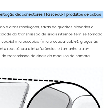
sentação de: conectores | faisceaux | produtos de cabos
 a altas resoluções, taxas de quadros elevadas e
ocidade da transmissão de sinais internos têm se tornado
axial microscópico (micro coaxial cable), graças às
nte resistência a interferências e tamanho ultra-
l da transmissão de sinais de módulos de câmera