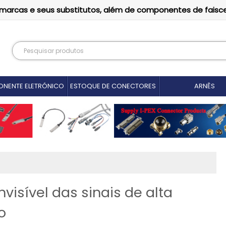
as marcas e seus substitutos, além de componentes de faisc
NENTE ELETRÓNICO
ESTOQUE DE CONECTORES
ARNÊS
isível das sinais de alta
o