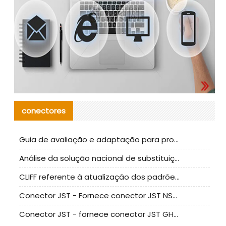
conectores
Guia de avaliação e adaptação para produção em massa de componentes de cabos nacionais CNC Tech
Análise da solução nacional de substituição da linha de alta frequência I-PEX
CLIFF referente à atualização dos padrões de teste de conectores nacionais
Conector JST - Fornece conector JST NSHR-02V-S original | substituto
Conector JST - fornece conector JST GHR-09V-S autêntico | substituto