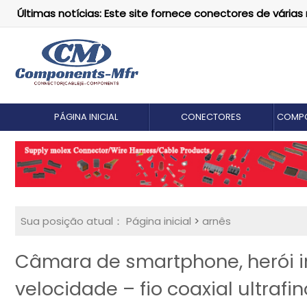
Últimas notícias: Este site fornece conectores de vári
PÁGINA INICIAL
CONECTORES
COMPO
Sua posição atual：
Página inicial
>
arnês
Câmara de smartphone, herói inv
velocidade – fio coaxial ultrafin