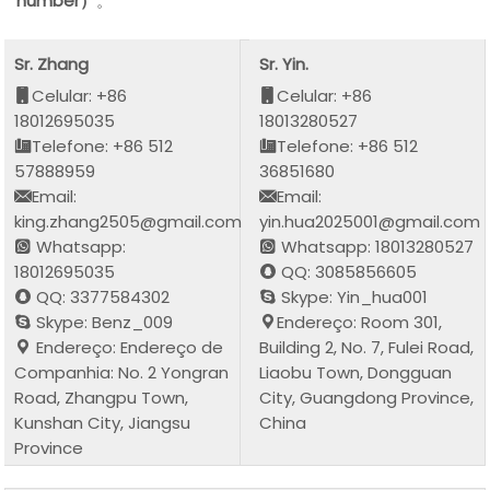
number）
。
Sr. Zhang
Sr. Yin.
Celular: +86
Celular: +86
18012695035
18013280527
Telefone: +86 512
Telefone: +86 512
57888959
36851680
Email:
Email:
king.zhang2505@gmail.com
yin.hua2025001@gmail.com
Whatsapp:
Whatsapp: 18013280527
18012695035
QQ: 3085856605
QQ: 3377584302
Skype: Yin_hua001
Skype: Benz_009
Endereço: Room 301,
Endereço: Endereço de
Building 2, No. 7, Fulei Road,
Companhia: No. 2 Yongran
Liaobu Town, Dongguan
Road, Zhangpu Town,
City, Guangdong Province,
Kunshan City, Jiangsu
China
Province