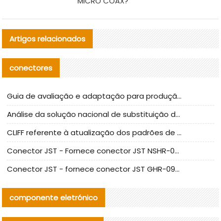
MICRO COAX?
Artigos relacionados
conectores
Guia de avaliação e adaptação para produção em massa de componentes de cabos nacionais CNC Tech
Análise da solução nacional de substituição da linha de alta frequência I-PEX
CLIFF referente à atualização dos padrões de teste de conectores nacionais
Conector JST - Fornece conector JST NSHR-02V-S original | substituto
Conector JST - fornece conector JST GHR-09V-S autêntico | substituto
componente eletrónico