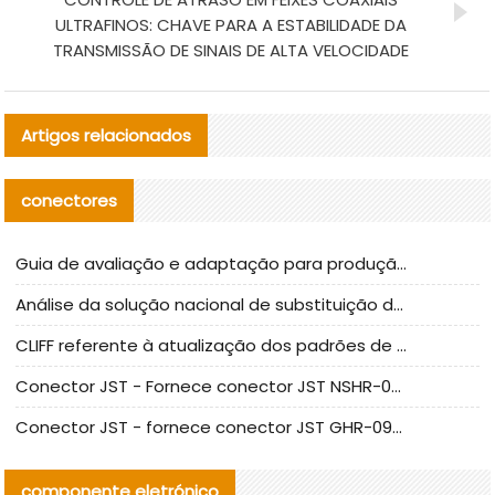
ULTRAFINOS: CHAVE PARA A ESTABILIDADE DA
TRANSMISSÃO DE SINAIS DE ALTA VELOCIDADE
Artigos relacionados
conectores
Guia de avaliação e adaptação para produção em massa de componentes de cabos nacionais CNC Tech
Análise da solução nacional de substituição da linha de alta frequência I-PEX
CLIFF referente à atualização dos padrões de teste de conectores nacionais
Conector JST - Fornece conector JST NSHR-02V-S original | substituto
Conector JST - fornece conector JST GHR-09V-S autêntico | substituto
componente eletrónico