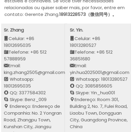
estáveis e confiáveis. Se você tiver necessidades
relacionadas ou quiser saber mais, por favor, entre em
contato: Gerente Zhang.
18913228573（微信同号）。
Sr. Zhang
Sr. Yin.
Celular: +86
Celular: +86
18012695035
18013280527
Telefone: +86 512
Telefone: +86 512
57888959
36851680
Email:
Email:
king.zhang2505@gmail.com
yin.hua2025001@gmail.com
Whatsapp:
Whatsapp: 18013280527
18012695035
QQ: 3085856605
QQ: 3377584302
Skype: Yin_hua001
Skype: Benz_009
Endereço: Room 301,
Endereço: Endereço de
Building 2, No. 7, Fulei Road,
Companhia: No. 2 Yongran
Liaobu Town, Dongguan
Road, Zhangpu Town,
City, Guangdong Province,
Kunshan City, Jiangsu
China