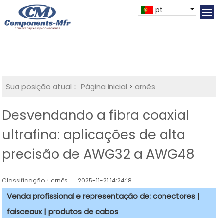
pt
Sua posição atual：
Página inicial
>
arnês
Desvendando a fibra coaxial
ultrafina: aplicações de alta
precisão de AWG32 a AWG48
Classificação：arnês
2025-11-21 14:24:18
Venda profissional e representação de: conectores |
faisceaux | produtos de cabos